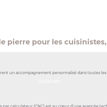
 pierre pour les cuisinistes,
frent un accompagnement personnalisé dans toutes les é
En savoir plus
e par calculateur (CNC) est au cœur d’une avancée tec